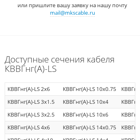
или пришлите вашу заявку на нашу почту
mail@mkscable.ru
Доступные сечения кабеля
КВВГнг(А)-LS
КВВГнг(А)-LS 2х6
КВВГнг(А)-LS 10х0.75
КВВГнг
КВВГнг(А)-LS 3х1.5
КВВГнг(А)-LS 10х4
КВВГнг(
КВВГнг(А)-LS 3х2.5
КВВГнг(А)-LS 10х6
КВВГнг(
КВВГнг(А)-LS 4х6
КВВГнг(А)-LS 14х0.75
КВВГнг