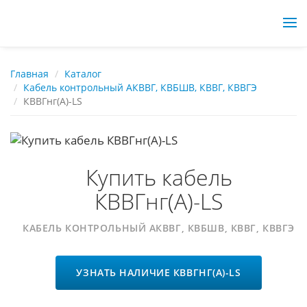
Перейти
Главная
Каталог
Кабель контрольный АКВВГ, КВБШВ, КВВГ, КВВГЭ
к
КВВГнг(А)-LS
основному
содержанию
Купить кабель
КВВГнг(А)-LS
КАБЕЛЬ КОНТРОЛЬНЫЙ АКВВГ, КВБШВ, КВВГ, КВВГЭ
УЗНАТЬ НАЛИЧИЕ КВВГНГ(А)-LS