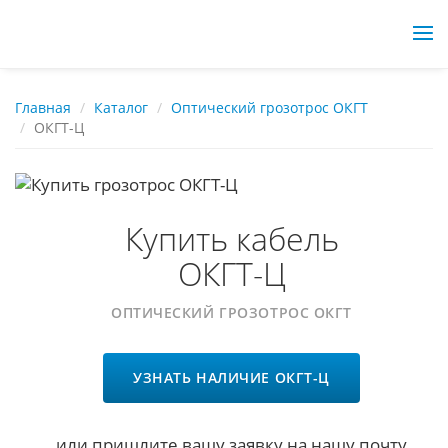
Перейти
Главная
Каталог
Оптический грозотрос ОКГТ
ОКГТ-Ц
к
основному
содержанию
Купить кабель
ОКГТ-Ц
ОПТИЧЕСКИЙ ГРОЗОТРОС ОКГТ
УЗНАТЬ НАЛИЧИЕ ОКГТ-Ц
или пришлите вашу заявку на нашу почту