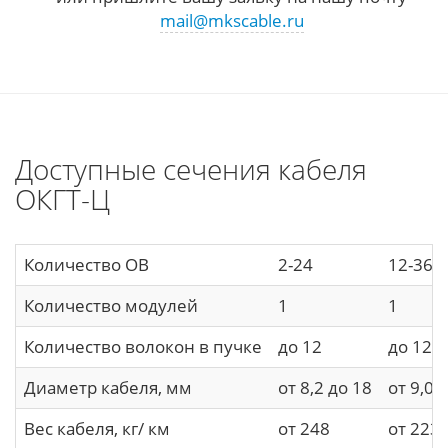
mail@mkscable.ru
Доступные сечения кабеля
ОКГТ-Ц
Количество ОВ
2-24
12-36
Количество модулей
1
1
Количество волокон в пучке
до 12
до 12
Диаметр кабеля, мм
от 8,2 до 18
от 9,0 
Вес кабеля, кг/ км
от 248
от 223