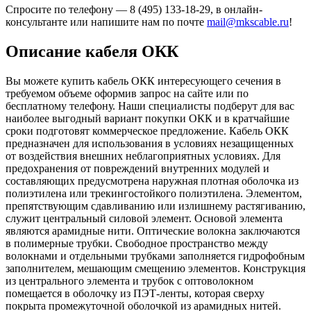
Спросите по телефону — 8 (495) 133-18-29, в онлайн-
консультанте или напишите нам по почте
mail@mkscable.ru
!
Описание кабеля ОКК
Вы можете купить кабель ОКК интересующего сечения в
требуемом объеме оформив запрос на сайте или по
бесплатному телефону. Наши специалисты подберут для вас
наиболее выгодный вариант покупки ОКК и в кратчайшие
сроки подготовят коммерческое предложение. Кабель ОКК
предназначен для использования в условиях незащищенных
от воздействия внешних неблагоприятных условиях. Для
предохранения от повреждений внутренних модулей и
составляющих предусмотрена наружная плотная оболочка из
полиэтилена или трекингостойкого полиэтилена. Элементом,
препятствующим сдавливанию или излишнему растягиванию,
служит центральный силовой элемент. Основой элемента
являются арамидные нити. Оптические волокна заключаются
в полимерные трубки. Свободное пространство между
волокнами и отдельными трубками заполняется гидрофобным
заполнителем, мешающим смещению элементов. Конструкция
из центрального элемента и трубок с оптоволокном
помещается в оболочку из ПЭТ-ленты, которая сверху
покрыта промежуточной оболочкой из арамидных нитей.