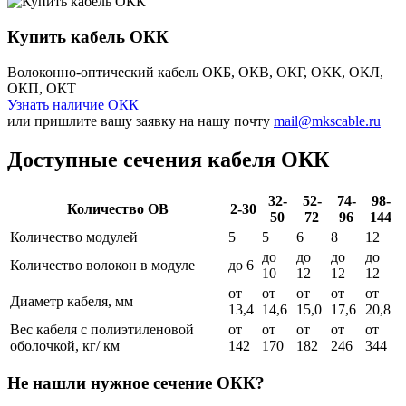
Купить кабель
ОКК
Волоконно-оптический кабель ОКБ, ОКВ, ОКГ, ОКК, ОКЛ,
ОКП, ОКТ
Узнать наличие ОКК
или пришлите вашу заявку на нашу почту
mail@mkscable.ru
Доступные сечения кабеля ОКК
32-
52-
74-
98-
Количество ОВ
2-30
50
72
96
144
Количество модулей
5
5
6
8
12
до
до
до
до
Количество волокон в модуле
до 6
10
12
12
12
от
от
от
от
от
Диаметр кабеля, мм
13,4
14,6
15,0
17,6
20,8
Вес кабеля с полиэтиленовой
от
от
от
от
от
оболочкой, кг/ км
142
170
182
246
344
Не нашли нужное сечение ОКК?