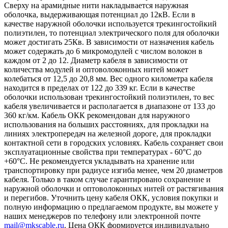
Сверху на арамидные нити накладывается наружная
оболочка, выдерживающая потенциал до 12кВ. Если в
качестве наружной оболочки используется трекингостойкий
полиэтилен, то потенциал электрического поля для оболочки
может достигать 25Кв. В зависимости от назначения кабель
может содержать до 6 микромодулей с числом волокон в
каждом от 2 до 12. Диаметр кабеля в зависимости от
количества модулей и оптоволоконных нитей может
колебаться от 12,5 до 20,8 мм. Вес одного километра кабеля
находится в пределах от 122 до 339 кг. Если в качестве
оболочки использован трекингостойкий полиэтилен, то вес
кабеля увеличивается и располагается в диапазоне от 133 до
360 кг/км. Кабель ОКК рекомендован для наружного
использования на больших расстояниях, для прокладки на
линиях электропередач на железной дороге, для прокладки
контактной сети в городских условиях. Кабель сохраняет свои
эксплуатационные свойства при температурах - 60°С до
+60°С. Не рекомендуется укладывать на хранение или
транспортировку при радиусе изгиба менее, чем 20 диаметров
кабеля. Только в таком случае гарантировано сохранение и
наружной оболочки и оптоволоконных нитей от растягивания
и перегибов. Уточнить цену кабеля ОКК, условия покупки и
полную информацию о предлагаемом продукте, вы можете у
наших менеджеров по телефону или электронной почте
mail@mkscable.ru
. Цена ОКК формируется индивидуально