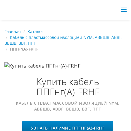
Перейти
Главная
Каталог
Кабель с пластмассовой изоляцией NYM, АВБШВ, АВВГ,
к
ВБШВ, ВВГ, ППГ
основному
ППГнг(А)-FRHF
содержанию
Купить кабель
ППГнг(А)-FRHF
КАБЕЛЬ С ПЛАСТМАССОВОЙ ИЗОЛЯЦИЕЙ NYM,
АВБШВ, АВВГ, ВБШВ, ВВГ, ППГ
УЗНАТЬ НАЛИЧИЕ ППГНГ(А)-FRHF