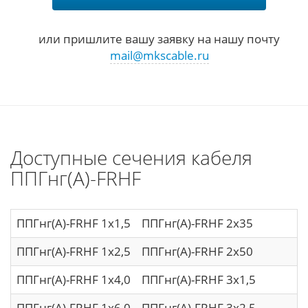
или пришлите вашу заявку на нашу почту
mail@mkscable.ru
Доступные сечения кабеля
ППГнг(А)-FRHF
ППГнг(A)-FRHF 1х1,5
ППГнг(A)-FRHF 2х35
П
ППГнг(A)-FRHF 1х2,5
ППГнг(A)-FRHF 2х50
П
ППГнг(A)-FRHF 1х4,0
ППГнг(A)-FRHF 3х1,5
П
ППГнг(A)-FRHF 1х6,0
ППГнг(A)-FRHF 3х2,5
П