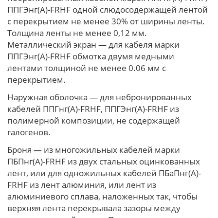
ППГЭнг(А)-FRHF одной слюдосодержащей лентой
с перекрытием не менее 30% от ширины ленты.
Толщина ленты не менее 0,12 мм.
Металлический экран — для кабеля марки
ППГЭнг(А)-FRHF обмотка двумя медными
лентами толщиной не менее 0.06 мм с
перекрытием.
Наружная оболочка — для небронированных
кабелей ППГнг(А)-FRHF, ППГЭнг(А)-FRHF из
полимерной композиции, не содержащей
галогенов.
Броня — из многожильных кабелей марки
ПБПнг(А)-FRHF из двух стальных оцинкованных
лент, или для одножильных кабелей ПБаПнг(А)-
FRHF из лент алюминия, или лент из
алюминиевого сплава, наложенных так, чтобы
верхняя лента перекрывала зазоры между