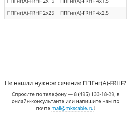
ППГнг(A)-FRHF 2х16
ППГнг(A)-FRHF 4х1,5
П
ППГнг(A)-FRHF 2х25
ППГнг(A)-FRHF 4х2,5
П
Не нашли нужное сечение ППГнг(А)-FRHF?
Спросите по телефону — 8 (495) 133-18-29, в
онлайн-консультанте или напишите нам по
почте
mail@mkscable.ru
!