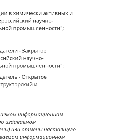
ции в химически активных и
ероссийский научно-
ельной промышленности";
датели - Закрытое
сийский научно-
ельной промышленности";
датель - Открытое
трукторский и
аваемом информационном
но издаваемом
мены) или отмены настоящего
аваемом информационном