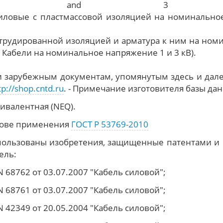
kV) and 3
экструдированной изоляцией и арматура к ним на ном
. Кабели на номинальное напряжение 1 и 3 кВ).
 зарубежным документам, упомянутым здесь и дале
tp://shop.cntd.ru
. - Примечание изготовителя базы да
вивалентная (NEQ).
снове применения
ГОСТ Р 53769-2010
спользованы изобретения, защищенные патентами и 
ель:
 68762 от 03.07.2007 "Кабель силовой";
 68761 от 03.07.2007 "Кабель силовой";
 42349 от 20.05.2004 "Кабель силовой";