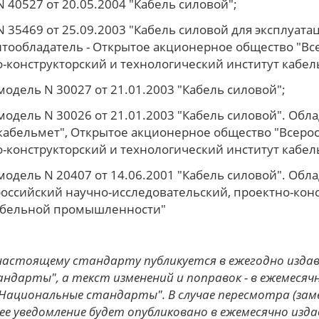
 40527 от 20.05.2004 "Кабель силовой";
 35469 от 25.09.2003 "Кабель силовой для эксплуата
нтообладатель - Открытое акционерное общество "Вс
о-конструкторский и технологический институт каб
одель N 30027 от 21.01.2003 "Кабель силовой";
одель N 30026 от 21.01.2003 "Кабель силовой". Обла
абельмет", Открытое акционерное общество "Всерос
о-конструкторский и технологический институт каб
одель N 20407 от 14.06.2001 "Кабель силовой". Обла
оссийский научно-исследовательский, проектно-конс
кабельной промышленности"
 настоящему стандарту публикуется в ежегодно изд
ндарты", а текст изменений и поправок - в ежемесяч
Национальные стандарты". В случае пересмотра (за
 уведомление будет опубликовано в ежемесячно изд